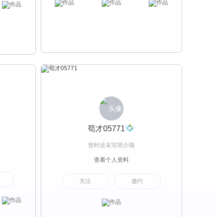
苟才05771
暂时还未写简介哦
查看个人资料
关注
邀约