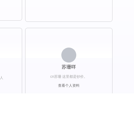
苏珊咩
cn苏珊 这里都是钞价。
人
查看个人资料
关注
邀约