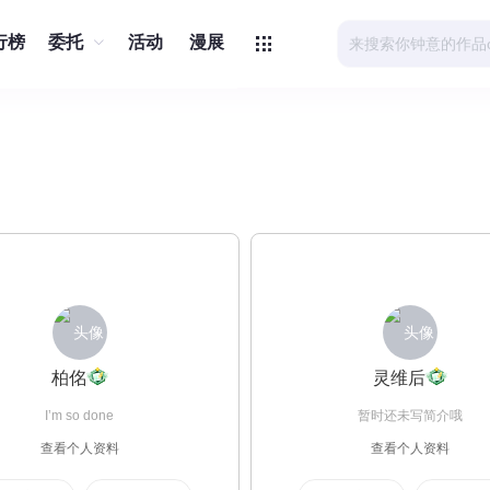
行榜
委托
活动
漫展
柏佲
灵维后
I’m so done
暂时还未写简介哦
查看个人资料
查看个人资料