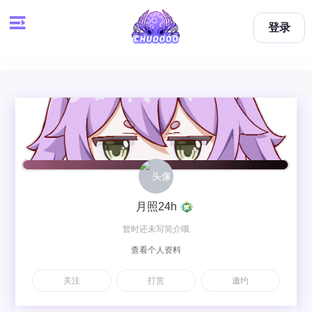
登录
月照24h
暂时还未写简介哦
查看个人资料
关注
打赏
邀约