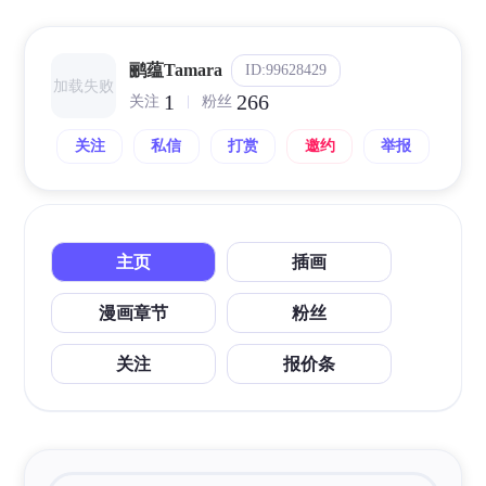
鹂蕴Tamara
ID:99628429
加载失败
1
266
关注
粉丝
关注
私信
打赏
邀约
举报
主页
插画
漫画章节
粉丝
关注
报价条