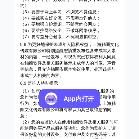
约》；
（3）要善于网上学习，不浏览不良信息；
（4）要诚实友好交流，不侮辱欺诈他人；
（5）要增强自护意识，不随意约会网友；
（6）要维护网络安全，不破坏网络秩序；
（7）要有益身心健康，不沉溺虚拟时空。
8.8 为更好地保护未成年人隐私权益，上海触圈文化
传媒有限公司特别提醒您慎重发布包含未成年人素
材的内容，一经发布，即视为您已获得权利人同意
在触圈软件及相关服务展示未成年人的肖像、声音
等信息，且允许触圈依据本协议使用、处理该等与
未成年人相关的内容。
8.9 监护人特别提示
（1）如您的被监护人使用触圈软件及相关服务的，
您作为监护人应指导并监督被监护人的注册和使用
App内打开
行为，如您的被监护人申请注册触圈账号，上海触
圈文化传媒有限公司将有权认为其已取得您的同
意；
（2）您的被监护人在使用触圈软件及相关服务时可
能使用购买产品或服务等功能。您作为监护人，请
保管好您的支付设备、支付账户及支付密码等，以