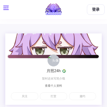
登录
月照24h
暂时还未写简介哦
查看个人资料
关注
打赏
邀约