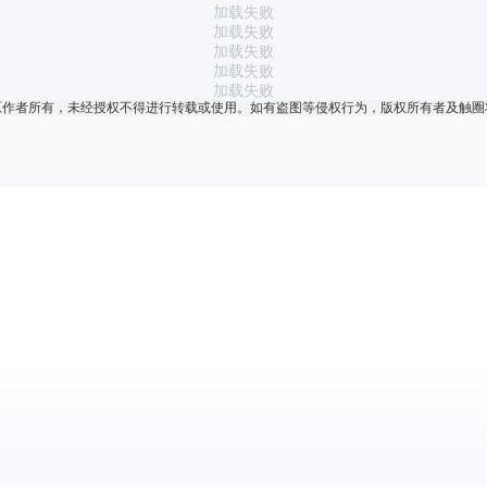
加载失败
加载失败
加载失败
加载失败
加载失败
原作者所有，未经授权不得进行转载或使用。如有盗图等侵权行为，版权所有者及触圈