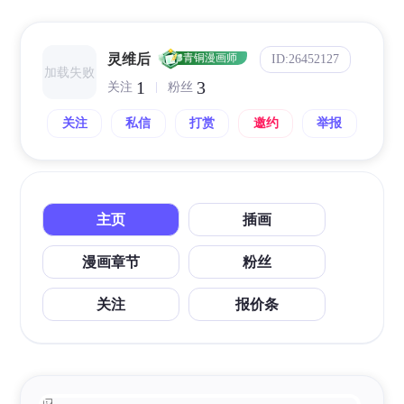
灵维后
青铜漫画师
ID:26452127
加载失败
1
3
关注
粉丝
关注
私信
打赏
邀约
举报
主页
插画
漫画章节
粉丝
关注
报价条