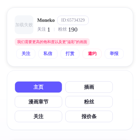
Moneko
ID:65734329
加载失败
1
190
关注
粉丝
我们需要更高的饱和度以及更“溢彩”的画面
关注
私信
打赏
邀约
举报
主页
插画
漫画章节
粉丝
关注
报价条