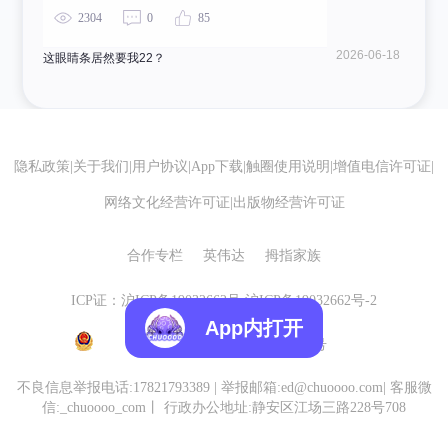
2304
0
85
2026-06-18
这眼睛条居然要我22？
隐私政策
|
关于我们
|
用户协议
|
App下载
|
触圈使用说明
|
增值电信许可证
|
网络文化经营许可证
|
出版物经营许可证
合作专栏
英伟达
拇指家族
ICP证：沪ICP备19032662号
沪ICP备19032662号-2
App内打开
沪公网安备 31010602007155号
不良信息举报电话:17821793389
|
举报邮箱:ed@chuoooo.com
|
客服微
信:_chuoooo_com
丨
行政办公地址:静安区江场三路228号708