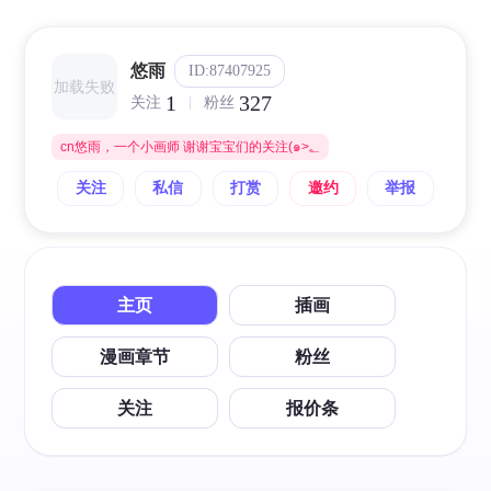
悠雨
ID:87407925
加载失败
1
327
关注
粉丝
cn悠雨，一个小画师 谢谢宝宝们的关注(๑>؂
关注
私信
打赏
邀约
举报
主页
插画
漫画章节
粉丝
关注
报价条