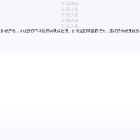
加载失败
加载失败
加载失败
加载失败
加载失败
原作者所有，未经授权不得进行转载或使用。如有盗图等侵权行为，版权所有者及触圈