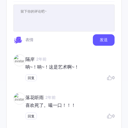
表情
发送
隔岸
2年前
呐~！呐~！这是艺术啊~！
0
回复
落花听雨
2年前
喜欢死了。嘬一口！！！
0
回复