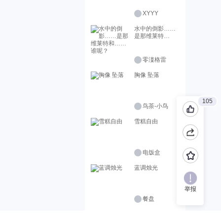
XYYY
水中的倒影……
是那维莱特
和……谁呢？
零澟格雷
胸像 坠落
105
鸟茶-小鸟
雪糕自由
电饭盒
蓝调烛光
举报
餐盘