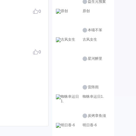
益生元预案
0
原创
本喵不笨
古风女生
0
星河醉里
雷阵雨
蜘蛛幸运日1.
炭烤章鱼须
明日香-6