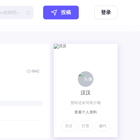
投稿
登录
6642
汉汉
暂时还未写简介哦
查看个人资料
关注
打赏
邀约