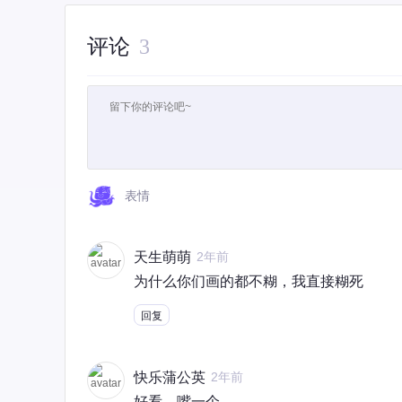
评论
3
表情
天生萌萌
2年前
为什么你们画的都不糊，我直接糊死
回复
快乐蒲公英
2年前
好看，嘴一个