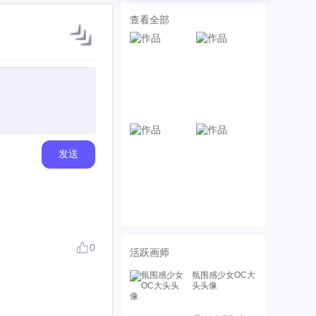
查看全部
发送
0
活跃画师
氛围感少女OC大
头头像