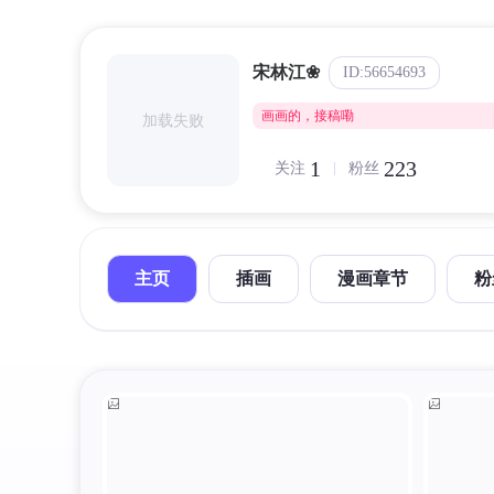
宋林江❀
ID:56654693
画画的，接稿嘞
加载失败
1
223
关注
粉丝
主页
插画
漫画章节
粉