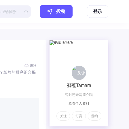
投稿
登录
1998
？纸牌的排序组合揭
鹂蕴Tamara
暂时还未写简介哦
查看个人资料
关注
打赏
邀约