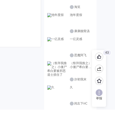
海笑
池年度假
康康靓骨汤
一亿灵感
43
恶魔阿飞
（祭拜我推之）
小僵尸希白要被
邪恶道士抓住了
尔初我末
久
举报
闾左下nC