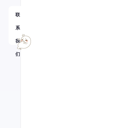
联
系
我
们