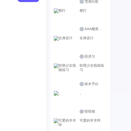
雪港白影
都行
AAA糖类批发商
全身设计
段灵匀
软萌少女线稿练
习
桉木予白
。
怪怪猫
可爱的羊羊咩