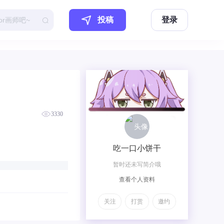
投稿
登录
3330
吃一口小饼干
暂时还未写简介哦
查看个人资料
关注
打赏
邀约