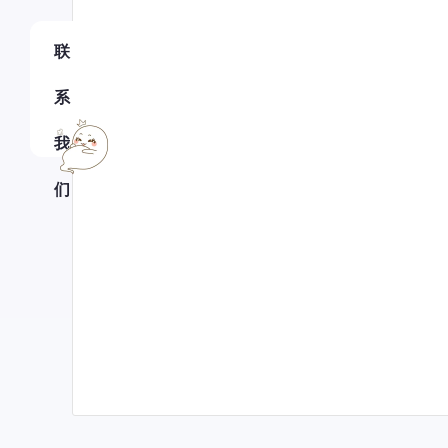
联
系
我
们