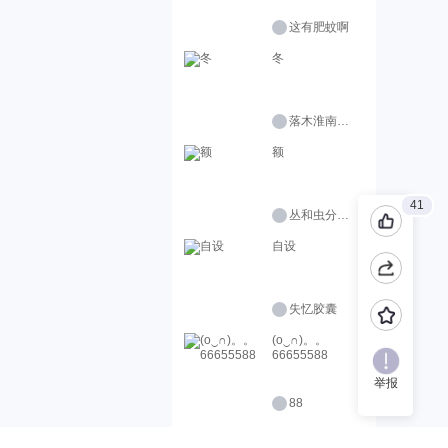
这有肥蚊啊
冬
落木淮南（接稿）
额
41
丛和虫分清楚点啊
自设
失忆胶囊
(o‿∩)。。
66655588
举报
88