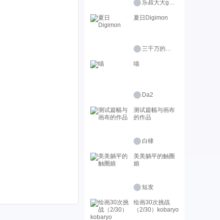
乐叔大大genius
夏日Digimon
三千万的柠檬精
喵
Da2
测试篇幅与画布
的作品
白棣
美美躺平的触圈
娘
短发
绘画30次挑战
（2/30）kobaryo