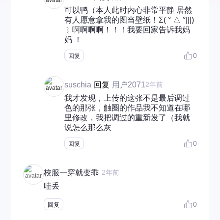
可以鸭（本人此时内心非常平静 居然
有人愿意拿我的图当壁纸！Σ( ° △ °|||)
︴啊啊啊啊！！！我要回家告诉我妈
妈 ！
0
回复
suschia
回复
用户2071
2年前
我才发现，上传的这张不是最后调过
色的那张，触圈的作品我不知道在哪
里修改，我把调过的重新发了（我就
说怎么那么灰
0
回复
校服一穿就变乖
2年前
哇丢
0
回复