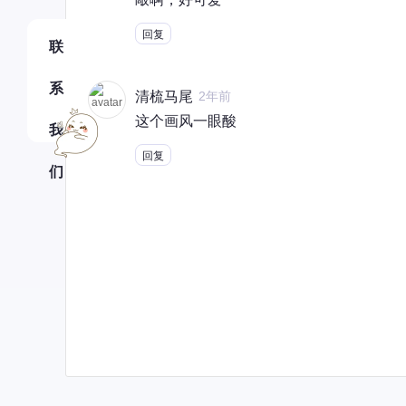
回复
联
系
清梳马尾
2年前
这个画风一眼酸
我
回复
们