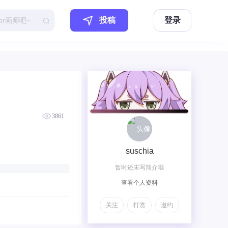
投稿
登录
3861
suschia
暂时还未写简介哦
查看个人资料
关注
打赏
邀约