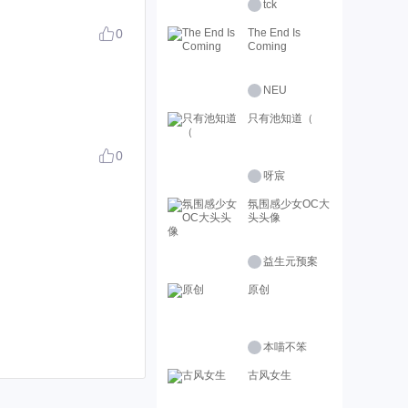
tck
0
The End Is
Coming
NEU
只有池知道（
0
呀宸
氛围感少女OC大
头头像
益生元预案
原创
本喵不笨
古风女生