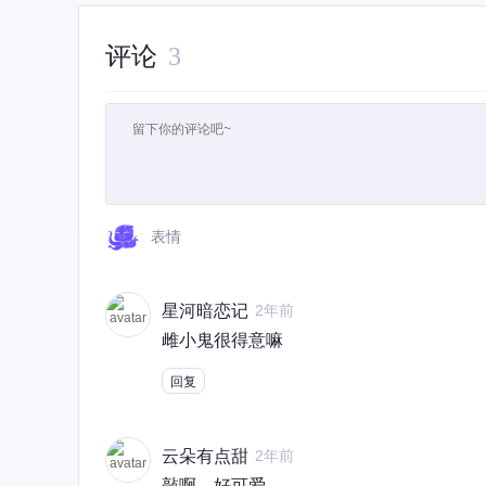
评论
3
表情
星河暗恋记
2年前
雌小鬼很得意嘛
回复
云朵有点甜
2年前
敲啊，好可爱