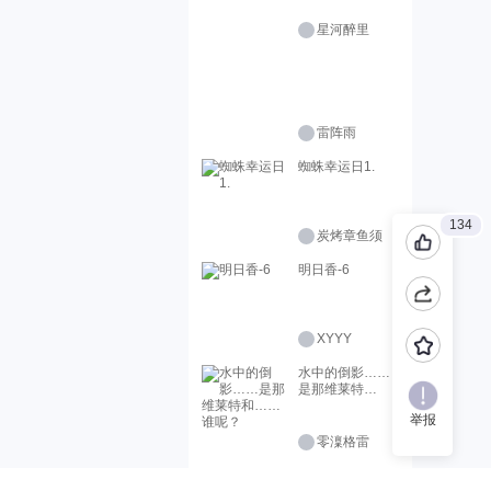
星河醉里
雷阵雨
蜘蛛幸运日1.
134
炭烤章鱼须
明日香-6
XYYY
水中的倒影……
是那维莱特
和……谁呢？
举报
零澟格雷