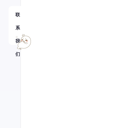
联
系
我
们