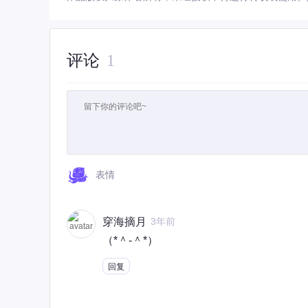
评论
1
表情
穿海摘月
3年前
（*＾-＾*）
回复