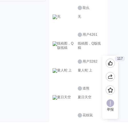
龍幺
无
用户4261
线稿图，Q版线
稿
117
用户3282
量人蛇 上
道熊
夏日天空
举报
花枝鼠