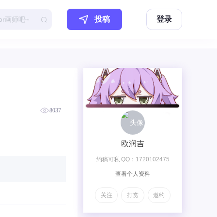
投稿
登录
8037
欧润吉
约稿可私 QQ：1720102475
查看个人资料
V:wu1720102475
关注
打赏
邀约