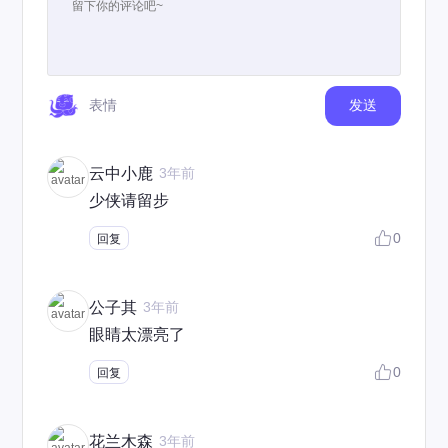
表情
发送
云中小鹿
3年前
少侠请留步
0
回复
公子其
3年前
眼睛太漂亮了
0
回复
花兰木森
3年前