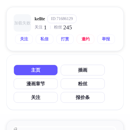
kellte
ID:71686129
加载失败
1
245
关注
粉丝
关注
私信
打赏
邀约
举报
主页
插画
漫画章节
粉丝
关注
报价条