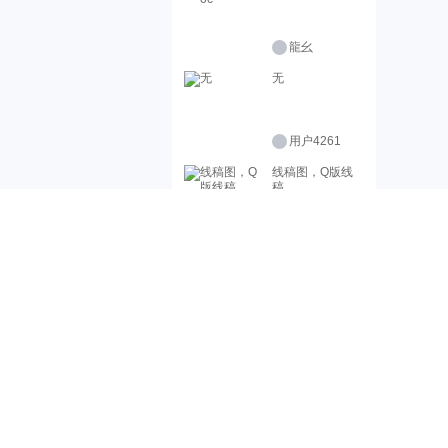
龍幺
无
用户4261
线稿图，Q版线
稿
用户3282
量人蛇 上
道熊
夏日天空
花枝鼠