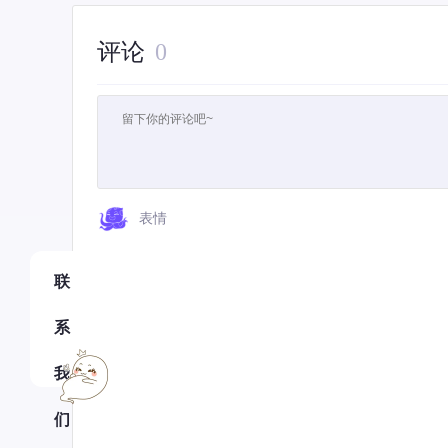
评论
0
表情
联
系
我
们