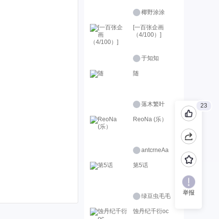
椰野涂涂
[一百张企画
（4/100）]
于知知
随
落木繁叶
23
ReoNa (乐）
antcrneAa
第5话
举报
绿豆虫毛毛
蚀丹纪千衍oc