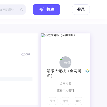
投稿
登录
567
邬徵大老板（全网同
名）
全网同名
查看个人资料
关注
打赏
邀约