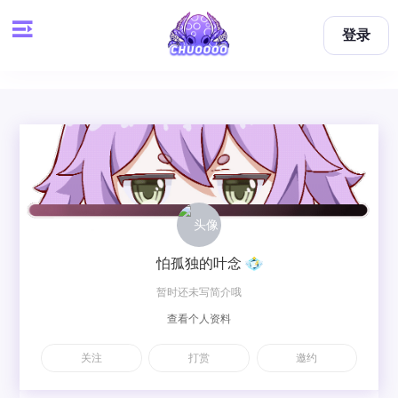
登录
怕孤独的叶念
暂时还未写简介哦
查看个人资料
关注
打赏
邀约