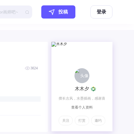
投稿
登录
3024
木木夕
擅长古风，水墨插画，感谢喜
查看个人资料
欢
关注
打赏
邀约