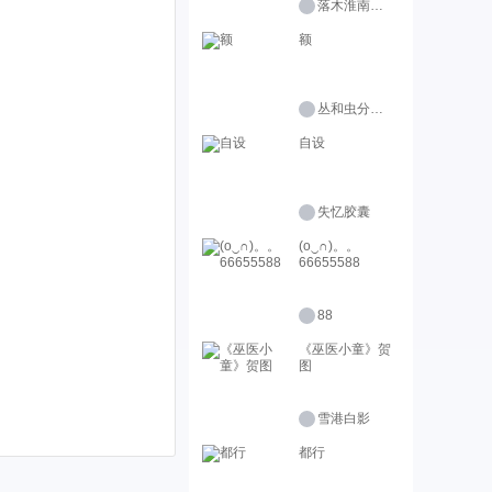
落木淮南（接稿）
额
丛和虫分清楚点啊
自设
失忆胶囊
(o‿∩)。。
66655588
88
《巫医小童》贺
图
雪港白影
都行