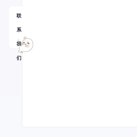
联
系
我
们