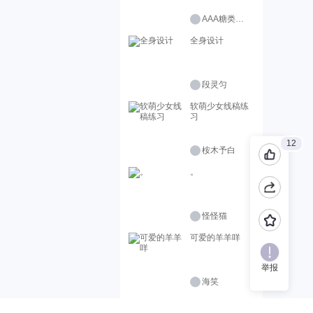
AAA糖类批发商
全身设计
段灵匀
软萌少女线稿练
习
12
桉木予白
。
怪怪猫
可爱的羊羊咩
举报
海笑