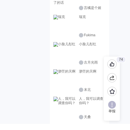
言橘是个姬
瑞克
Fukima
小脸儿彤红
74
古月光雨
渺茫的天啊
末北
人，我可以调查
你吗？
举报
天桑