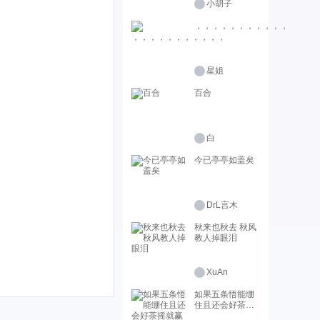
小胡子
，，，，，，，，，，，
星姐
百合
白
今已亭亭如盖矣
DrL言木
秋来也秋去 秋风
教人掉眼泪
XuAn
如果五条悟能绷
住且还会好茶摇
就赢了的话