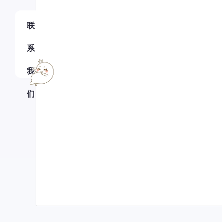
联
系
我
们