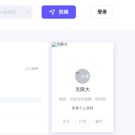
投稿
登录
3600
无限大
都画，但是混特摄圈，特别想
查看个人资料
公费做饭画骑士相关♥(｡
￫v￩｡)♥比较i，但是很好说话
关注
打赏
邀约
哒。