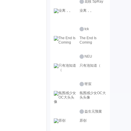
花枝 SpRay
业离，。
tck
The End Is
Coming
NEU
只有池知道（
呀宸
氛围感少女OC大
头头像
益生元预案
原创