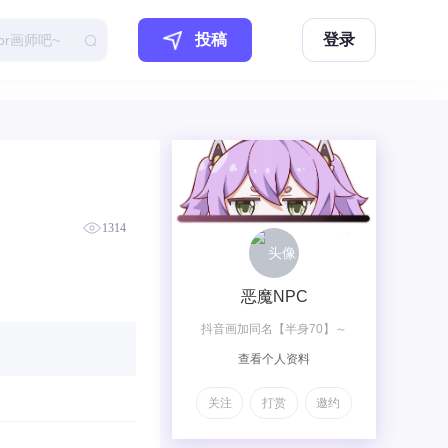
投稿
登录
1314
恶魔NPC
抖音画加同名【半身70】～
查看个人资料
【全身120】～@【全身加兽
140】～【双人梦图200】～
关注
打赏
邀约
【双人OC230】