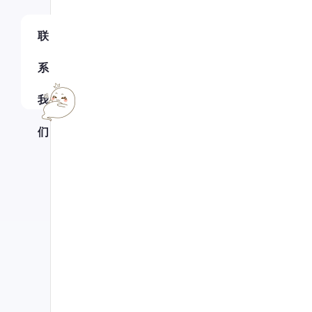
联
系
我
们