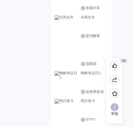
本喵不笨
古风女生
星河醉里
56
雷阵雨
蜘蛛幸运日1.
炭烤章鱼须
明日香-6
举报
XYYY