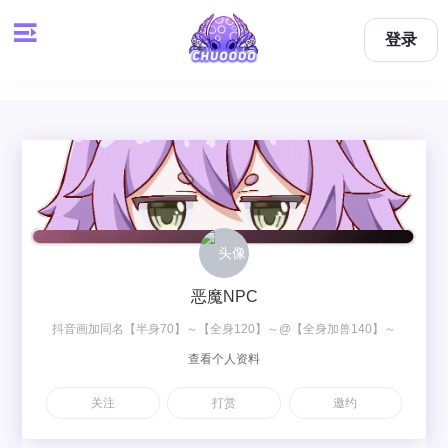
登录
恶魔NPC
抖音画加同名【半身70】～【全身120】～@【全身加兽140】～
查看个人资料
【双人梦图200】～【双人OC230】
关注
打赏
邀约