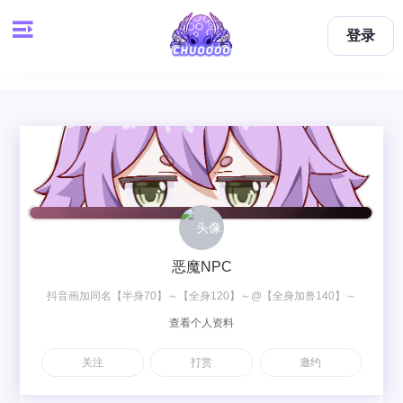
登录
恶魔NPC
抖音画加同名【半身70】～【全身120】～@【全身加兽140】～
查看个人资料
【双人梦图200】～【双人OC230】
关注
打赏
邀约