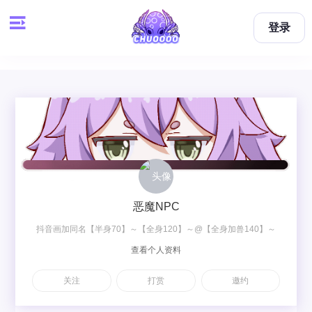
登录
恶魔NPC
抖音画加同名【半身70】～【全身120】～@【全身加兽140】～
查看个人资料
【双人梦图200】～【双人OC230】
关注
打赏
邀约