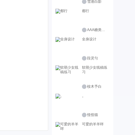
雪港白影
都行
AAA糖类批发商
全身设计
段灵匀
软萌少女线稿练
习
桉木予白
。
怪怪猫
可爱的羊羊咩