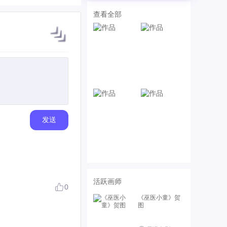
查看全部
发送
活跃画师
0
《巫医小童》贺
图