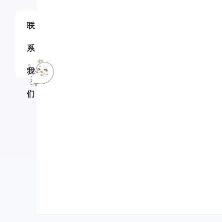
联
系
我
们