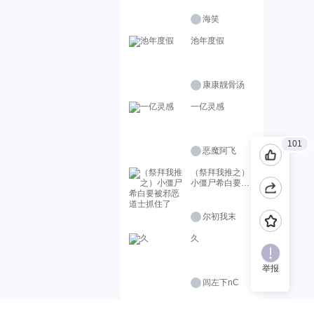
海笑
池年度假
康康靓骨汤
一亿灵感
101
恶魔阿飞
（祭拜我推之）
小僵尸希白要被
邪恶道士抓住了
尔初我末
久
举报
闾左下nC