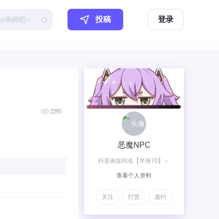
投稿
登录
2295
恶魔NPC
抖音画加同名【半身70】～
查看个人资料
【全身120】～@【全身加兽
140】～【双人梦图200】～
关注
打赏
邀约
【双人OC230】