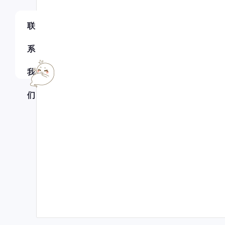
联
系
我
们