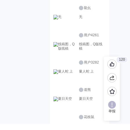
龍幺
无
用户4261
线稿图，Q版线
稿
120
用户3282
量人蛇 上
道熊
夏日天空
举报
花枝鼠