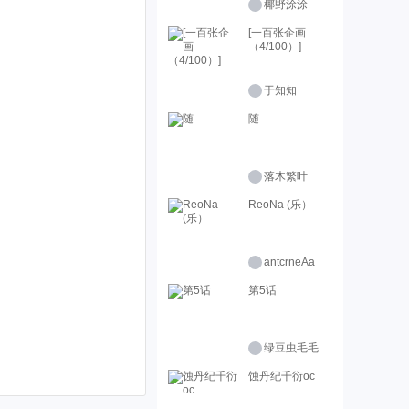
椰野涂涂
[一百张企画
（4/100）]
于知知
随
落木繁叶
ReoNa (乐）
antcrneAa
第5话
绿豆虫毛毛
蚀丹纪千衍oc