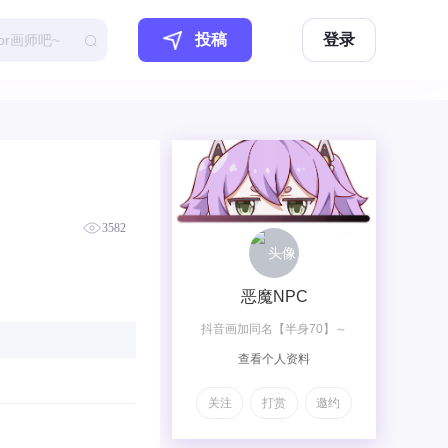
投稿
登录
3582
恶魔NPC
抖音画加同名【半身70】～
查看个人资料
【全身120】～@【全身加兽
140】～【双人梦图200】～
关注
打赏
邀约
【双人OC230】