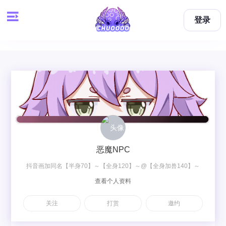
登录
恶魔NPC
抖音画加同名【半身70】～【全身120】～@【全身加兽140】～
查看个人资料
【双人梦图200】～【双人OC230】
关注
打赏
邀约