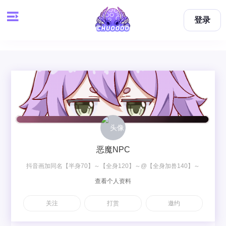
登录
恶魔NPC
抖音画加同名【半身70】～【全身120】～@【全身加兽140】～
查看个人资料
【双人梦图200】～【双人OC230】
关注
打赏
邀约