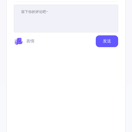
表情
发送