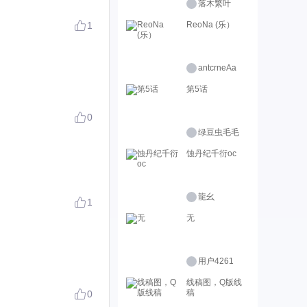
落木繁叶
1
ReoNa (乐）
antcrneAa
第5话
0
绿豆虫毛毛
蚀丹纪千衍oc
龍幺
1
无
用户4261
线稿图，Q版线
稿
0