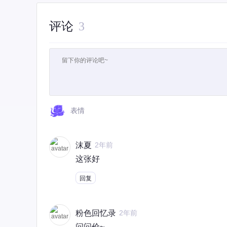
评论
3
表情
沫夏
2年前
这张好
回复
粉色回忆录
2年前
问问价~