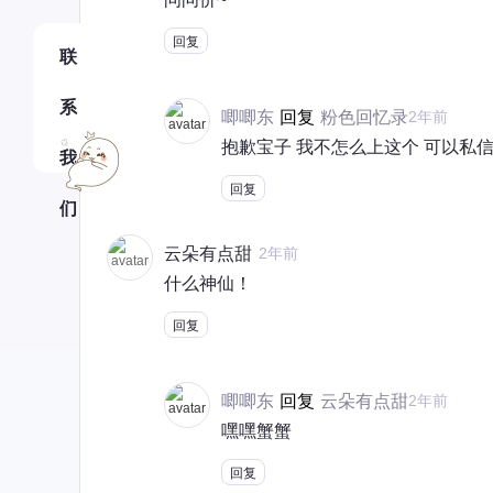
回复
联
系
唧唧东
回复
粉色回忆录
2年前
抱歉宝子 我不怎么上这个 可以私
我
回复
们
云朵有点甜
2年前
什么神仙！
回复
唧唧东
回复
云朵有点甜
2年前
嘿嘿蟹蟹
回复