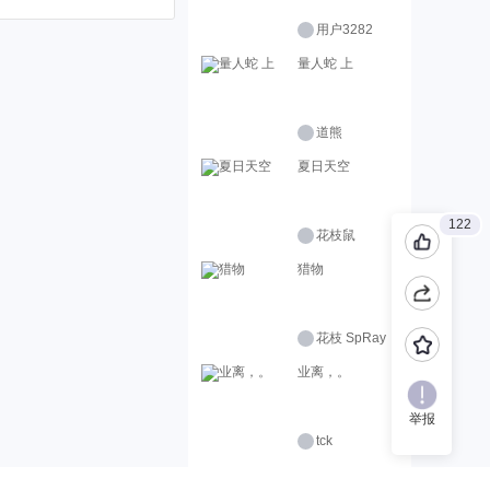
用户3282
量人蛇 上
道熊
夏日天空
122
花枝鼠
猎物
花枝 SpRay
业离，。
举报
tck