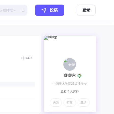
投稿
登录
4473
唧唧东
中国美术学院23级插漫专
查看个人资料
业！ 想当漫画家！目前正在
准备一个少年漫！ 感谢你的
关注
打赏
邀约
喜欢！