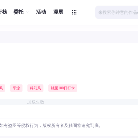
行榜
委托
活动
漫展
风
平涂
科幻风
触圈100日打卡
加载失败
如有盗图等侵权行为，版权所有者及触圈将追究到底。