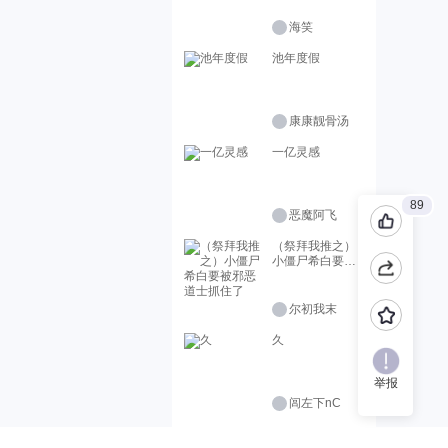
海笑
池年度假
康康靓骨汤
一亿灵感
89
恶魔阿飞
（祭拜我推之）
小僵尸希白要被
邪恶道士抓住了
尔初我末
久
举报
闾左下nC