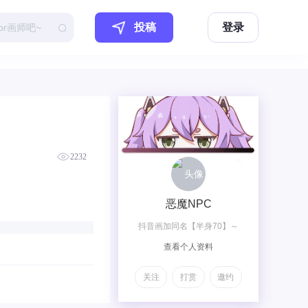
投稿
登录
2232
恶魔NPC
抖音画加同名【半身70】～
查看个人资料
【全身120】～@【全身加兽
140】～【双人梦图200】～
关注
打赏
邀约
【双人OC230】