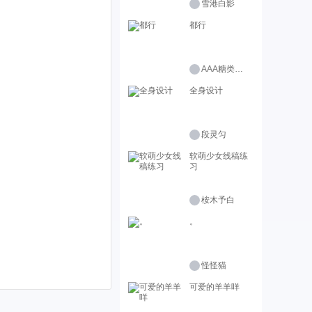
雪港白影
都行
AAA糖类批发商
全身设计
段灵匀
软萌少女线稿练
习
桉木予白
。
怪怪猫
可爱的羊羊咩