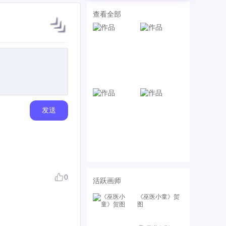
查看全部
发送
0
活跃画师
《巫医小童》贺
图