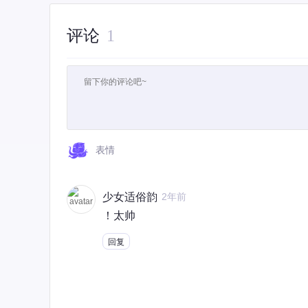
评论
1
表情
少女适俗韵
2年前
！太帅
回复