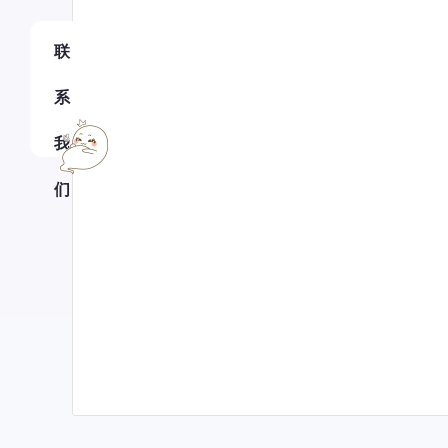
联
系
我
们