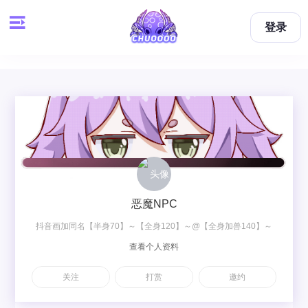
登录
恶魔NPC
抖音画加同名【半身70】～【全身120】～@【全身加兽140】～
查看个人资料
【双人梦图200】～【双人OC230】
关注
打赏
邀约