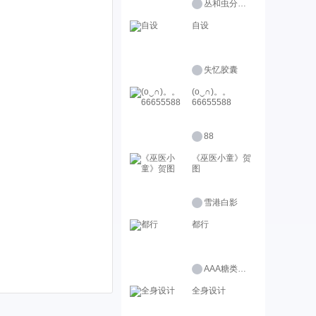
丛和虫分清楚点啊
自设
失忆胶囊
(o‿∩)。。
66655588
88
《巫医小童》贺
图
雪港白影
都行
AAA糖类批发商
全身设计