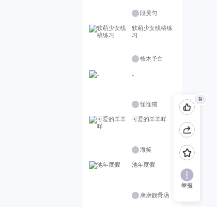
段灵匀
软萌少女线稿练
习
桉木予白
。
9
怪怪猫
可爱的羊羊咩
海笑
池年度假
举报
康康靓骨汤