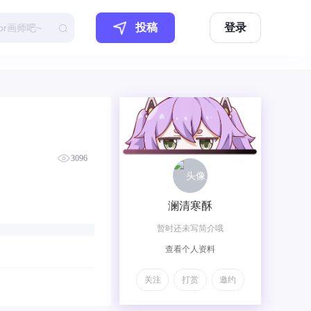
投稿
登录
3096
澜清寒酥
暂时还未写简介哦
查看个人资料
关注
打赏
邀约