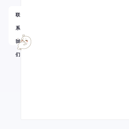
联
系
我
们