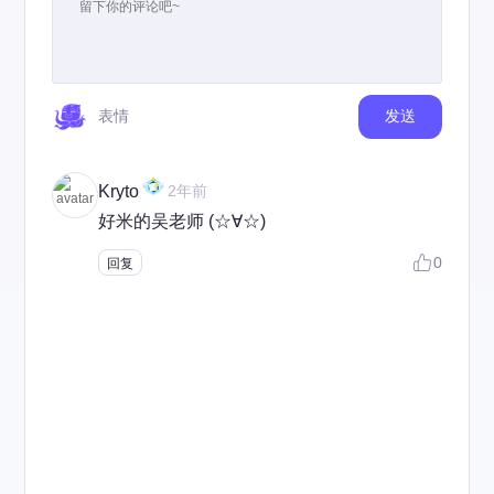
表情
发送
Kryto
2年前
好米的吴老师 (☆∀☆)
0
回复