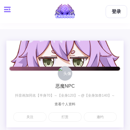
登录
恶魔NPC
抖音画加同名【半身70】～【全身120】～@【全身加兽140】～
查看个人资料
【双人梦图200】～【双人OC230】
关注
打赏
邀约