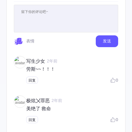
表情
发送
写生少女
2年前
劳斯~~！！！
0
回复
极炫〤罪恶
2年前
美绝了 救命
0
回复