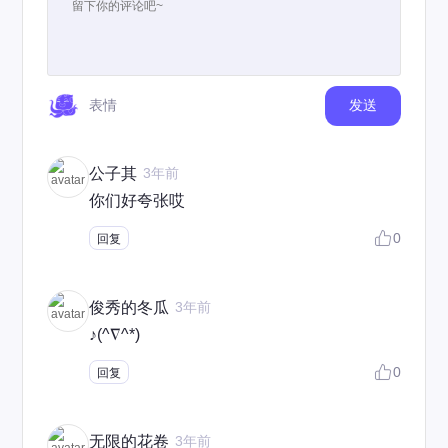
表情
发送
公子其
3年前
你们好夸张哎
0
回复
俊秀的冬瓜
3年前
♪(^∇^*)
0
回复
无限的花卷
3年前