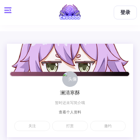
登录
澜清寒酥
暂时还未写简介哦
查看个人资料
关注
打赏
邀约