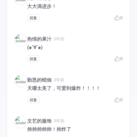
大大滴进步！
0
回复
热情的果汁
3年前
(๑ˉ∀ˉ๑)
0
回复
勤恳的蜡烛
3年前
天哪太美了，可爱到爆炸！！！！
0
回复
文艺的服饰
3年前
帅帅帅帅帅！帅炸了