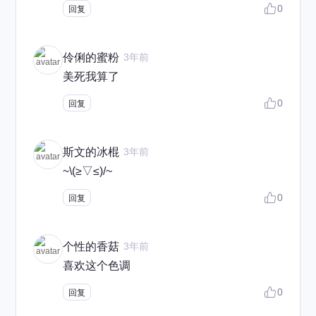
0
回复
伶俐的蜜粉
3年前
美死我算了
0
回复
斯文的冰棍
3年前
~\(≥▽≤)/~
0
回复
个性的香菇
3年前
喜欢这个色调
0
回复