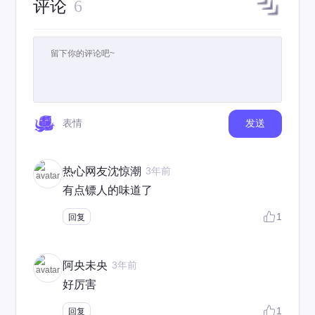
评论
6
表情
发送
热心网友沈惊潮
3年前
有点镖人的味道了
1
回复
阿央未央
3年前
好厉害
1
回复