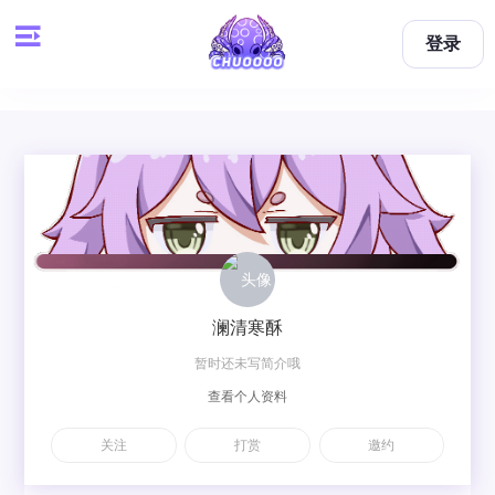
登录
澜清寒酥
暂时还未写简介哦
查看个人资料
关注
打赏
邀约