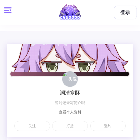
登录
澜清寒酥
暂时还未写简介哦
查看个人资料
关注
打赏
邀约