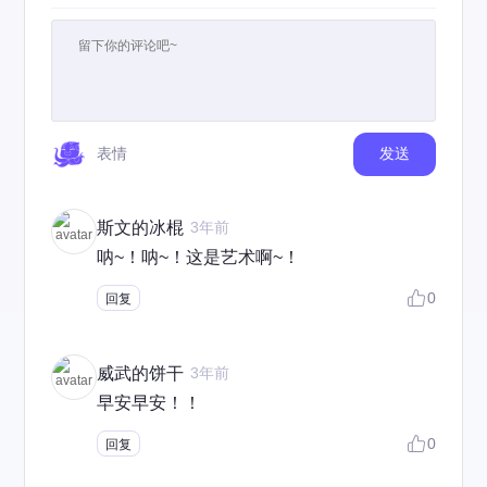
表情
发送
斯文的冰棍
3年前
呐~！呐~！这是艺术啊~！
0
回复
威武的饼干
3年前
早安早安！！
0
回复