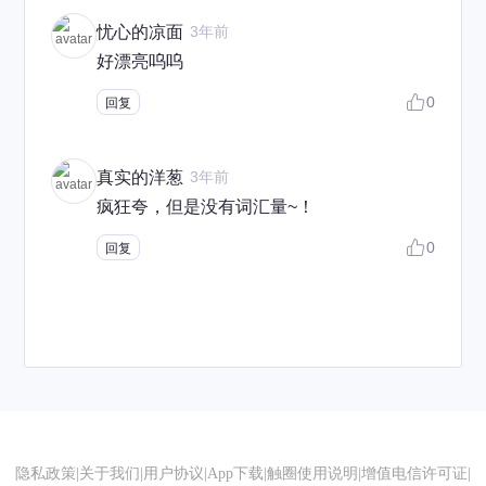
忧心的凉面
3年前
好漂亮呜呜
0
回复
真实的洋葱
3年前
疯狂夸，但是没有词汇量~！
0
回复
隐私政策
|
关于我们
|
用户协议
|
App下载
|
触圈使用说明
|
增值电信许可证
|