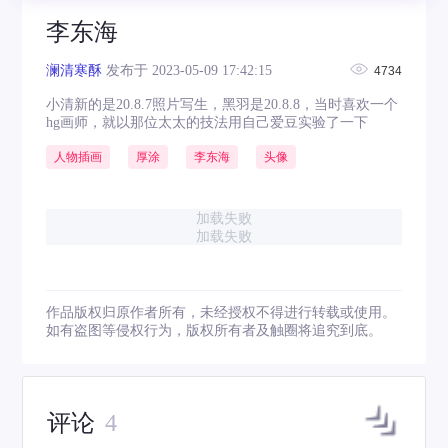
李东海
澜清寒酥
发布于 2023-05-09 17:42:15
4734
小清新的是20.8.7照片写生，黑羽是20.8.8，当时喜欢一个
hg画师，就以那位太太的技法用自己爱豆实验了一下
人物插画
厚涂
李东海
头像
加载失败
加载失败
作品版权归原作者所有，未经授权不得进行转载或使用。
如有盗图等侵权行为，版权所有者及触圈将追究到底。
评论
4