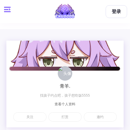
登录
青羊.
找孩子约点吧，孩子想吃饭5555
查看个人资料
关注
打赏
邀约