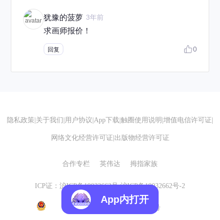
犹豫的菠萝
3年前
求画师报价！
0
回复
隐私政策
|
关于我们
|
用户协议
|
App下载
|
触圈使用说明
|
增值电信许可证
|
网络文化经营许可证
|
出版物经营许可证
合作专栏
英伟达
拇指家族
ICP证：沪ICP备19032662号
沪ICP备19032662号-2
App内打开
沪公网安备 31010602007155号