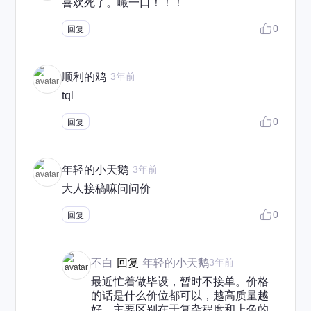
喜欢死了。嘬一口！！！
0
回复
顺利的鸡
3年前
tql
0
回复
年轻的小天鹅
3年前
大人接稿嘛问问价
0
回复
不白
回复
年轻的小天鹅
3年前
最近忙着做毕设，暂时不接单。价格
的话是什么价位都可以，越高质量越
好。主要区别在于复杂程度和上色的