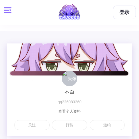
登录
不白
qq226083260
查看个人资料
关注
打赏
邀约