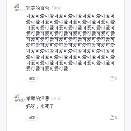
完美的百合
3年前
可爱可爱可爱可爱可爱可爱可爱可爱可爱可
爱可爱可爱可爱可爱可爱可爱可爱可爱可爱
可爱可爱可爱可爱可爱可爱可爱可爱可爱可
爱可爱可爱可爱可爱可爱可爱可爱可爱可爱
可爱可爱可爱可爱可爱可爱可爱可爱可爱可
爱可爱可爱可爱可爱可爱可爱可爱可爱可爱
可爱可爱可爱可爱可爱可爱可爱可爱可爱可
爱可爱可爱可爱可爱可爱可爱可爱可爱可爱
可爱可爱可爱可爱可爱可爱可爱可爱可爱可
爱可爱可爱可爱可爱
0
回复
孝顺的洋葱
3年前
妈呀，米死了
0
回复