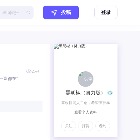
投稿
登录
2574
一直都在”
黑胡椒（努力版）
喜欢搞同人二创，希望画技暴
查看个人资料
涨
关注
打赏
邀约