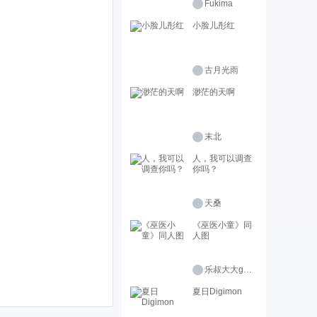
Fukima
小脸儿彤红
古月光雨
渺茫的天啊
末北
人，我可以调查
你吗？
天桑
《巫医小童》同
人图
乐叔大大genius
夏日Digimon