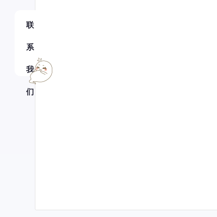
联
系
我
们