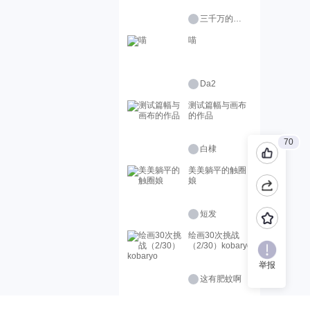
三千万的柠檬精
喵
Da2
测试篇幅与画布
的作品
70
白棣
美美躺平的触圈
娘
短发
绘画30次挑战
（2/30）kobaryo
举报
这有肥蚊啊