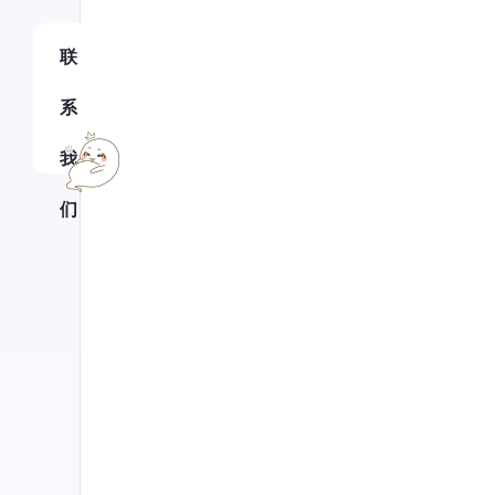
联
系
我
们