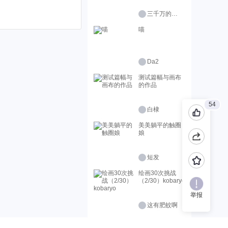
三千万的柠檬精
喵
Da2
测试篇幅与画布
的作品
54
白棣
美美躺平的触圈
娘
短发
绘画30次挑战
（2/30）kobaryo
举报
这有肥蚊啊