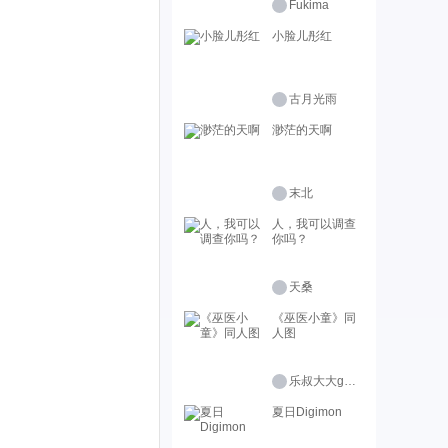
Fukima
小脸儿彤红
古月光雨
渺茫的天啊
末北
人，我可以调查
你吗？
天桑
《巫医小童》同
人图
乐叔大大genius
夏日Digimon