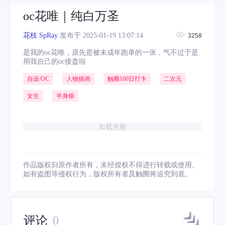
oc花唯｜纯白万圣
花枝 SpRay
发布于 2025-01-19 13:07:14
3258
是我的oc花唯，原先是被未成年跑单的一张，气不过于是
用我自己的oc接盘啦
自设/OC
人物插画
触圈100日打卡
二次元
女生
半身插
加载失败
作品版权归原作者所有，未经授权不得进行转载或使用。
如有盗图等侵权行为，版权所有者及触圈将追究到底。
评论
0