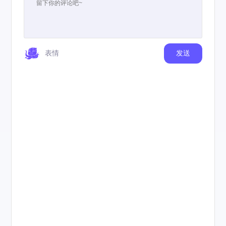
表情
发送