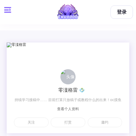
登录
零澟格雷
持续学习接稿中…… 目前打算只放稿子或教程什么的出来！oc摸鱼
查看个人资料
暂时不放啦（或许会放很满意的接稿图？），在其他接稿平台或艺
画天宫也能找到，id零澟格雷。 在线时间：9:00-21:00 v：
关注
打赏
邀约
ZenoLinGreyriarch Q：2480577383